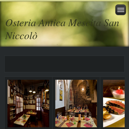
Osteria Antica Mescita San
Niccolò