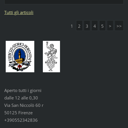
Tutti gli articoli
1
2
3
4
5
>
>>
Aperto tutti i giorni
dalle 12 alle 0,30
Via San Niccolò 60 r
50125 Firenze
+390552342836